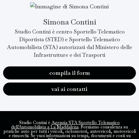
Simona Contini
Studio Contini è centro Sportello Telematico
Diportista (STED) e Sportello Telematico
Automobilista (STA) autorizzati dal Ministero delle
Infrastrutture e dei Trasporti
compila il form
vai ai contatti
Studio Contini è
Agenzia STA Sportello Telematico
dell'Automobilista a La Maddalena
. Forniamo consulenza su
pratiche auto per tutti i veicoli, ciclomotori, autoveicoli, motoveicoli
e rimorchi. Se vuoi informazioni su tempi, documenti e costi su