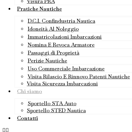
Visura PRA
Pratiche Nautiche
D.C.I. Confindustria Nautica
Idoneità Al Noleggio
Immatricolazioni Imbarcazioni
Nomina E Revoca Armatore
Passaggi di Proprietà
Perizie Nautiche
Uso Commerciale Imbarcazione
Visita Rilascio E Rinnovo Patenti Nautiche
Visita Sicurezza Imbarcazioni
Chi siamo
Sportello STA Auto
Sportello STED Nautica
Contatti