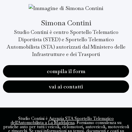
Simona Contini
Studio Contini è centro Sportello Telematico
Diportista (STED) e Sportello Telematico
Automobilista (STA) autorizzati dal Ministero delle
Infrastrutture e dei Trasporti
compila il form
vai ai contatti
Studio Contini è
Agenzia STA Sportello Telematico
dell'Automobilista a La Maddalena
. Forniamo consulenza su
pratiche auto per tutti i veicoli, ciclomotori, autoveicoli, motoveicoli
e rimorchi. Se vuoi informazioni su tempi, documenti e costi su